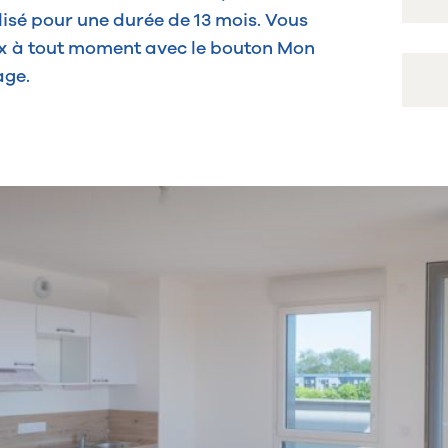
tilisé pour une durée de 13 mois. Vous
ix à tout moment avec le bouton Mon
l
Laval, résidence étudiante Alpha rue Christian d’Elva. Avril
2025
age.