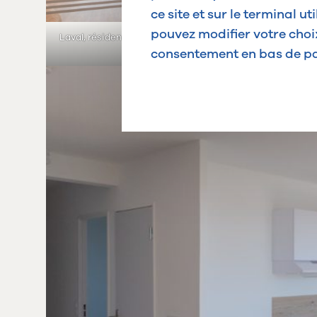
ce site et sur le terminal u
pouvez modifier votre cho
Laval, résidence étudiante Alpha rue Christian d’Elva. Avri
2025
consentement en bas de p