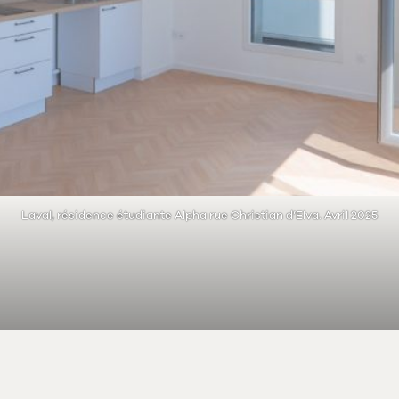
Laval, résidence étudiante Alpha rue Christian d’Elva. Avril 2025