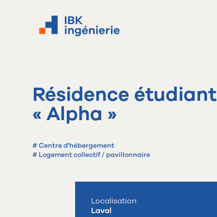
Skip
to
content
Résidence étudian
« Alpha »
Centre d'hébergement
Logement collectif / pavillonnaire
Localisation
Laval