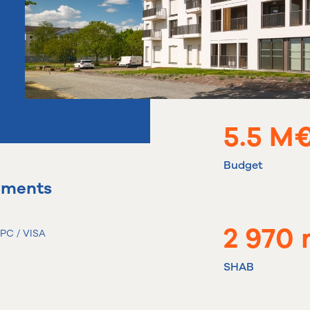
5.5 M
Budget
ements
2 970
PC / VISA
SHAB