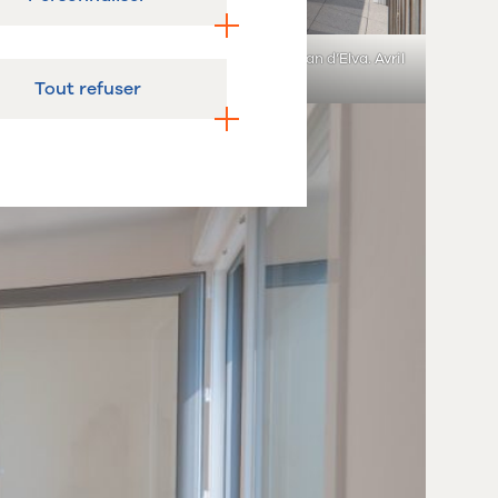
Laval, résidence étudiante Alpha rue Christian d’Elva. Avril
2025
Tout refuser