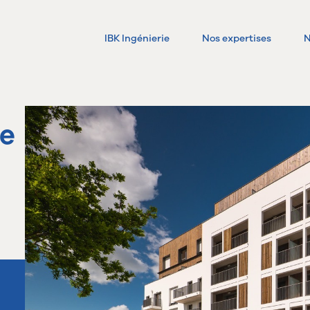
IBK Ingénierie
Nos expertises
N
te